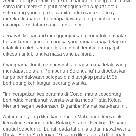
Semua mangsa lelaki berusia 40 tahun itu mengalami nasib
sama iaitu mereka dijerut menggunakan
dupatta
atau
selendang yang dipakai wanita India manakala mayat
mereka ditanam di beberapa kawasan terpencil selain
dicampak ke dalam sungai dekat sini.
Jenayah Mahanand menggemparkan penduduk tempatan
bukan kerana jumlah mangsa yang ramai sahaja tetapi ia
dilakukan oleh seorang lelaki lemah lembut dan gagal
dikesan untuk jangka masa yang panjang.
Orang ramai turut mempersoalkan bagaimana lelaki yang
mendapat gelaran 'Pembunuh Selendang' itu dibebaskan
tanpa pendakwaan selepas dia ditangkap pada 1995
berhubung kehilangan seorang wanita.
"Ini merupakan kes pertama di Goa di mana seseorang
bertindak membunuh wanita-wanita muda," kata Ketua
Menteri negeri berkenaan, Digamber Kamat baru-baru ini.
Antara kes yang dikaitkan dengan Mahanand termasuk
kematian seorang gadis Britain, Scarlett Keeling, 15, yang
dirogol sebelum di bunuh pada tahun lalu dan mayat wanita
Rusia, Elena Sukhnova, 19, yang dikerat-kerat di sebuah