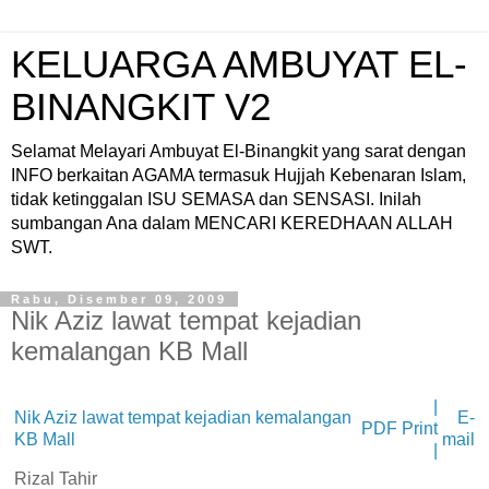
KELUARGA AMBUYAT EL-
BINANGKIT V2
Selamat Melayari Ambuyat El-Binangkit yang sarat dengan
INFO berkaitan AGAMA termasuk Hujjah Kebenaran Islam,
tidak ketinggalan ISU SEMASA dan SENSASI. Inilah
sumbangan Ana dalam MENCARI KEREDHAAN ALLAH
SWT.
Rabu, Disember 09, 2009
Nik Aziz lawat tempat kejadian
kemalangan KB Mall
|
Nik Aziz lawat tempat kejadian kemalangan
E-
PDF
Print
KB Mall
mail
|
Rizal Tahir