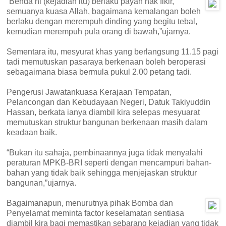
“Benda ni (kejadian itu) berlaku payah nak fikir,
semuanya kuasa Allah, bagaimana kemalangan boleh
berlaku dengan merempuh dinding yang begitu tebal,
kemudian merempuh pula orang di bawah,”ujarnya.
Sementara itu, mesyurat khas yang berlangsung 11.15 pagi
tadi memutuskan pasaraya berkenaan boleh beroperasi
sebagaimana biasa bermula pukul 2.00 petang tadi.
Pengerusi Jawatankuasa Kerajaan Tempatan,
Pelancongan dan Kebudayaan Negeri, Datuk Takiyuddin
Hassan, berkata ianya diambil kira selepas mesyuarat
memutuskan struktur bangunan berkenaan masih dalam
keadaan baik.
“Bukan itu sahaja, pembinaannya juga tidak menyalahi
peraturan MPKB-BRI seperti dengan mencampuri bahan-
bahan yang tidak baik sehingga menjejaskan struktur
bangunan,”ujarnya.
Bagaimanapun, menurutnya pihak Bomba dan
Penyelamat meminta factor keselamatan sentiasa
diambil kira bagi memastikan sebarang kejadian yang tidak